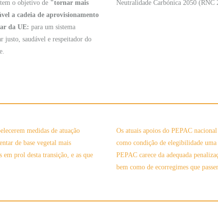
tem o objetivo de
"tornar mais
Neutralidade Carbónica 2050 (RNC 
ável a cadeia de aprovisionamento
tar da UE:
para um sistema
r justo, saudável e respeitador do
e.
elecerem medidas de atuação
Os atuais apoios do PEPAC nacional
entar de base vegetal mais
como condição de elegibilidade uma 
s em prol desta transição, e as que
PEPAC carece da adequada penalizaçã
bem como de ecorregimes que passem 