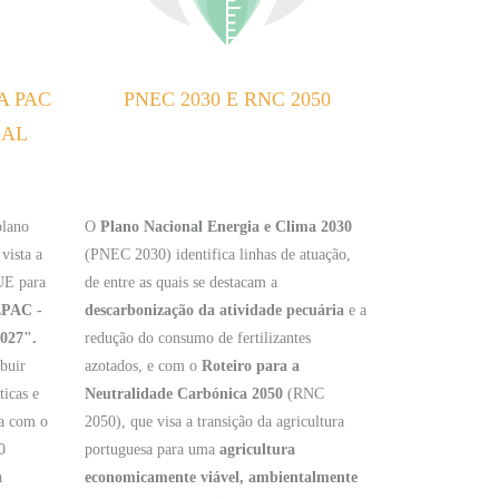
A PAC
PNEC 2030 E RNC 2050
GAL
plano
O
Plano Nacional Energia e Clima 2030
vista a
(PNEC 2030) identifica linhas de atuação,
 UE para
de entre as quais se destacam a
PAC -
descarbonização da atividade pecuária
e a
2027".
redução do consumo de fertilizantes
buir
azotados, e com o
Roteiro para a
ticas e
Neutralidade Carbónica 2050
(RNC
ha com o
2050), que visa a transição da agricultura
0
portuguesa para uma
agricultura
a
economicamente viável, ambientalmente