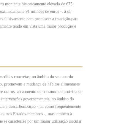
 um montante historicamente elevado de 675
oximadamente 91 milhões de euros -, a ser
o exclusivamente para promover a transição para
damente tendo em vista uma maior produção e
medidas concretas, no âmbito do seu acordo
ção, promovem a mudança de hábitos alimentares
tre outros, ao aumento de consumo de proteína de
as intervenções governamentais, no âmbito do
cia à descarbonização - tal como frequentemente
os outros Estados-membros -, mas também à
e se caracterize por um maior utilização circular