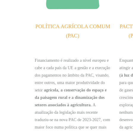
POLÍTICA AGRÍCOLA COMUM
PACT
(PAC)
(
Financiamento é realizado a nível europeu e
Enquant
cabe a cada país da UE a gestão e a execução
atingir 
dos pagamentos no âmbito da PAC, visando,
(à luz 
entre outros, uma maior produtividade do
para qu
setor
agrícola, a conservação do espaço e
de gase
da paisagem rural e a dinamização dos
crescim
setores associados à agricultura.
A
explora
atualização da legislação mais recente
nenhuma 
traduziu-se na nova PAC de 2023-2027, com
desenvol
maior foco numa política que se quer mais
da agric