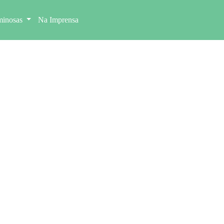
minosas
Na Imprensa
res de leguminosas
ntabilidade do sistema alimentar
nosas, saúde, economia e ambiente