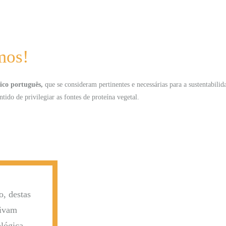
mos!
ico português,
que se consideram pertinentes e necessárias para a sustentabili
tido de privilegiar as fontes de proteína vegetal.
o, destas
tivam
lógica,