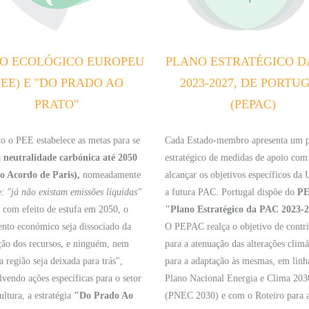
O ECOLÓGICO EUROPEU
PLANO ESTRATÉGICO D
PEE) E "DO PRADO AO
2023-2027, DE PORTU
PRATO"
(PEPAC)
o o PEE estabelece as metas para se
Cada Estado-membro apresenta um 
a
neutralidade carbónica até 2050
estratégico de medidas de apoio com 
do Acordo de Paris),
nomeadamente
alcançar os objetivos específicos da
e:
"já não existam emissões líquidas"
a futura PAC. Portugal dispõe do
PE
s com efeito de estufa em 2050, o
"Plano Estratégico da PAC 2023-
ento económico seja dissociado da
O PEPAC realça o objetivo de contri
ção dos recursos, e ninguém, nem
para a atenuação das alterações climá
região seja deixada para trás",
para a adaptação às mesmas, em lin
vendo ações específicas para o setor
Plano Nacional Energia e Clima 203
ultura, a estratégia
"Do Prado Ao
(PNEC 2030) e com o Roteiro para 