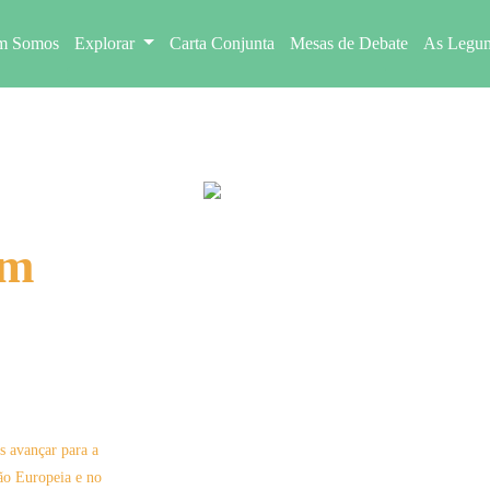
m Somos
Explorar
Carta Conjunta
Mesas de Debate
As Legu
Plano Nacional pela Proteína Vegetal
Produto
Plano Europeu pela Proteína Vegetal
Insuste
Infográfico
Legumi
Manual para Produção de Leguminosas
Relatório Completo
em
PNEC 2030
Opinião pública proteína vegetal
s avançar para a
ião Europeia e no